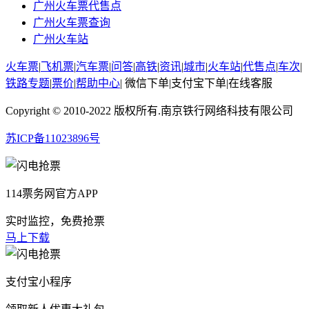
广州火车票代售点
广州火车票查询
广州火车站
火车票
|
飞机票
|
汽车票
|
问答
|
高铁
|
资讯
|
城市
|
火车站
|
代售点
|
车次
|
铁路专题
|
票价
|
帮助中心
|
微信下单
|
支付宝下单
|
在线客服
Copyright © 2010-2022 版权所有.南京铁行网络科技有限公司
苏ICP备11023896号
114票务网官方APP
实时监控，免费抢票
马上下载
支付宝小程序