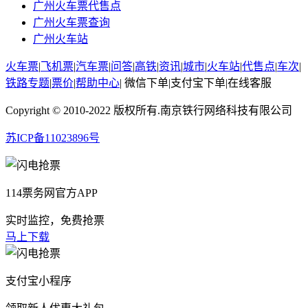
广州火车票代售点
广州火车票查询
广州火车站
火车票
|
飞机票
|
汽车票
|
问答
|
高铁
|
资讯
|
城市
|
火车站
|
代售点
|
车次
|
铁路专题
|
票价
|
帮助中心
|
微信下单
|
支付宝下单
|
在线客服
Copyright © 2010-2022 版权所有.南京铁行网络科技有限公司
苏ICP备11023896号
114票务网官方APP
实时监控，免费抢票
马上下载
支付宝小程序