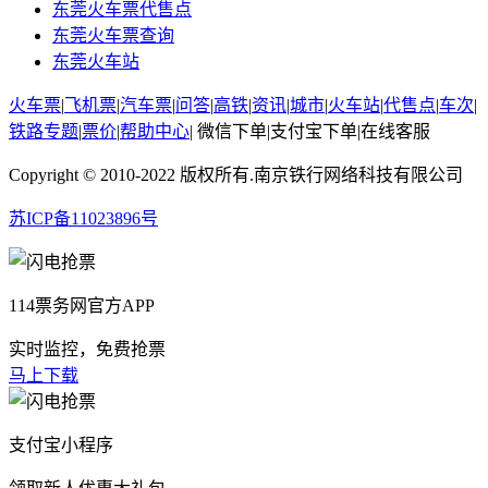
东莞火车票代售点
东莞火车票查询
东莞火车站
火车票
|
飞机票
|
汽车票
|
问答
|
高铁
|
资讯
|
城市
|
火车站
|
代售点
|
车次
|
铁路专题
|
票价
|
帮助中心
|
微信下单
|
支付宝下单
|
在线客服
Copyright © 2010-2022 版权所有.南京铁行网络科技有限公司
苏ICP备11023896号
114票务网官方APP
实时监控，免费抢票
马上下载
支付宝小程序