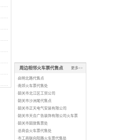
周边相邻火车票代售点
更多>>
·
启明北路代售点
·
南郊火车票代售处
·
韶关市北江区工贸公司
·
韶关市沙洲尾代售点
·
韶关市正天电气安装有限公司
·
韶关市天合广告装饰有限公司火车票
·
代售处
韶关市韶旅售票处
·
总商会火车票代售处
·
市工商联向阳路火车票代售处