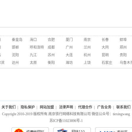
州
秦皇岛
海口
合肥
厦门
南京
长春
蚌埠
圳
邯郸
呼和浩特
成都
广州
兰州
大同
郑州
昌
沈阳
九江
苏州
大连
杭州
昆明
贵阳
尔滨
达州
太原
衡阳
潍坊
上饶
石家庄
乌鲁木
关于我们
|
隐私保护
|
网站加盟
|
法律声明
|
代理合作
|
广告业务
|
联系我们
Copyright 2010-2019 版权所有.南京铁行网络科技有限公司 微信公众号：tiexingwang
苏ICP备11023896号-1