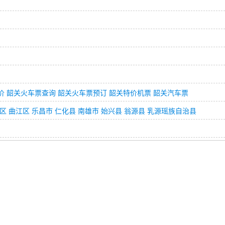
价
韶关火车票查询
韶关火车票预订
韶关特价机票
韶关汽车票
区
曲江区
乐昌市
仁化县
南雄市
始兴县
翁源县
乳源瑶族自治县