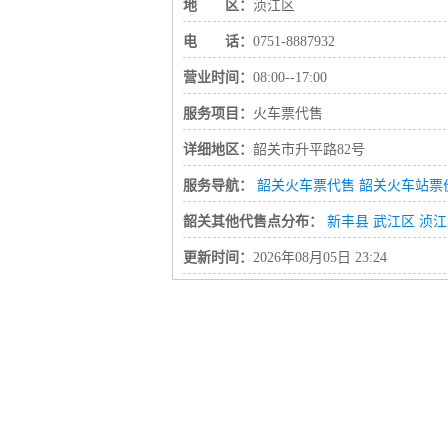
地 区：
浈江区
电 话：
0751-8887932
营业时间：
08:00--17:00
服务项目：
火车票代售
详细地区：
韶关市升平路82号
服务导航：
韶关火车票代售
韶关火车站票
韶关其他代售点分布：
新丰县
武江区
浈江
更新时间：
2026年08月05日 23:24