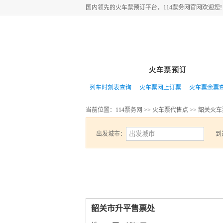
国内领先的
火车票
预订平台，114票务网官网欢迎您!
网站首页
火车票预订
特价
列车时刻表查询
火车票网上订票
火车票余票
当前位置：
114票务网
>>
火车票代售点
>>
韶关火车
出发城市：
到
韶关市升平售票处