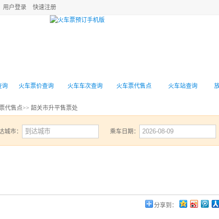
用户登录
快速注册
机票
高铁动车
旅游景点
酒店预订
门票
查询
火车票价查询
火车车次查询
火车票代售点
火车站查询
票代售点
>> 韶关市升平售票处
达城市：
乘车日期：
分享到：