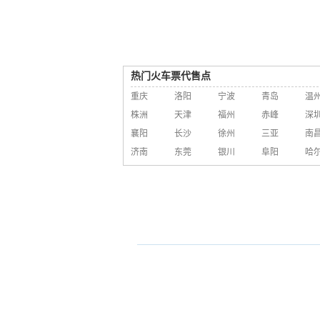
热门火车票代售点
重庆
洛阳
宁波
青岛
温
株洲
天津
福州
赤峰
深
襄阳
长沙
徐州
三亚
南
济南
东莞
银川
阜阳
哈