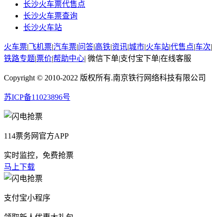
长沙火车票代售点
长沙火车票查询
长沙火车站
火车票
|
飞机票
|
汽车票
|
问答
|
高铁
|
资讯
|
城市
|
火车站
|
代售点
|
车次
|
铁路专题
|
票价
|
帮助中心
|
微信下单
|
支付宝下单
|
在线客服
Copyright © 2010-2022 版权所有.南京铁行网络科技有限公司
苏ICP备11023896号
114票务网官方APP
实时监控，免费抢票
马上下载
支付宝小程序