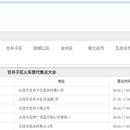
甘井子区
旅顺口区
金州区
普兰店市
瓦房店
甘井子区火车票代售点大全
地址
营业时
大连市甘井子区南关岭路15号
08:00-17:00
大连市甘井子区甘海路2号
07:30--17:0
大连市甘井子路20号
08:00-17:00
大连市迎宾广场蓝天街82号楼南-7
08:00-17:00
大连市南关岭路39-4号
08:00-17:00