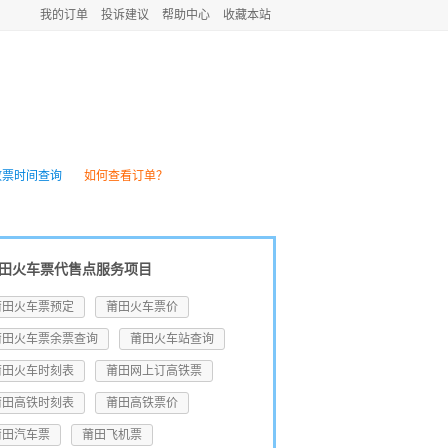
我的订单
投诉建议
帮助中心
收藏本站
团购
火车资讯
放票时间查询
如何查看订单？
田火车票代售点服务项目
莆田火车票预定
莆田火车票价
莆田火车票余票查询
莆田火车站查询
莆田火车时刻表
莆田网上订高铁票
莆田高铁时刻表
莆田高铁票价
莆田汽车票
莆田飞机票