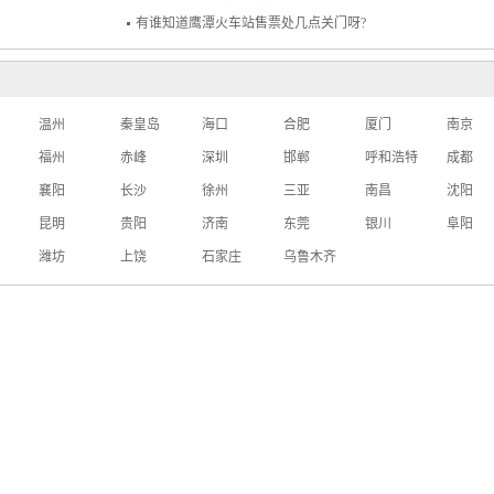
有谁知道鹰潭火车站售票处几点关门呀?
温州
秦皇岛
海口
合肥
厦门
南京
福州
赤峰
深圳
邯郸
呼和浩特
成都
襄阳
长沙
徐州
三亚
南昌
沈阳
昆明
贵阳
济南
东莞
银川
阜阳
潍坊
上饶
石家庄
乌鲁木齐