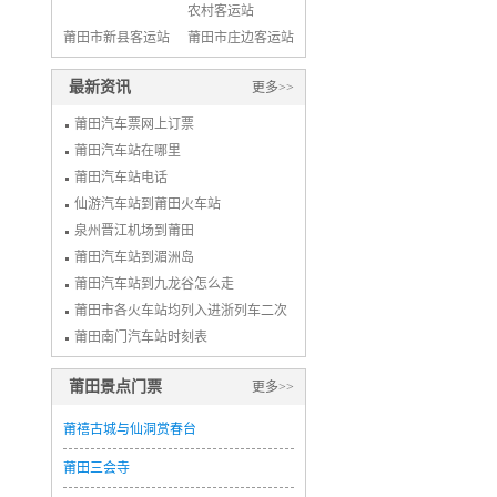
农村客运站
莆田市新县客运站
莆田市庄边客运站
最新资讯
更多>>
莆田汽车票网上订票
莆田汽车站在哪里
莆田汽车站电话
仙游汽车站到莆田火车站
泉州晋江机场到莆田
莆田汽车站到湄洲岛
莆田汽车站到九龙谷怎么走
莆田市各火车站均列入进浙列车二次
安检车站名录
莆田南门汽车站时刻表
莆田景点门票
更多>>
莆禧古城与仙洞赏春台
莆田三会寺