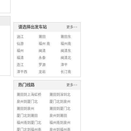
请选择出发车站
更多>>
涵江
莆田
莆田东
仙游
福州 南
福州南
福州
闽清
闽清东
福清
永泰
闽清北
连江
罗源
漳平
漳平西
龙岩
长汀南
热门线路
更多>>
莆田到上海虹桥
莆田到深圳北
泉州到厦门北
厦门北到泉州
莆田到泉州
莆田到厦门北
厦门北到莆田
泉州到莆田
福州南到厦门北
福州南到泉州
厦门北到福州南
泉州到福州南