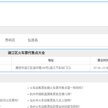
秀屿区
仙游县
涵江区火车票代售点大全
地址
营业时
莆田市涵江区涵华路100号(涵江汽车站门口)
07:30--21:0
火车站售票处跟火车票代售点是一样的吗？
杭州市国航直属售票处在哪儿呀?
之后可以买票吗?
汕头市火车站售票处几点上班呀?
?
沧州火车站售票处的营业时间是怎样的?