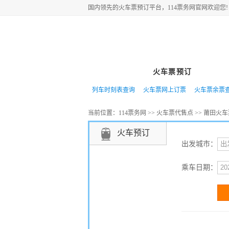
国内领先的
火车票
预订平台，114票务网官网欢迎您!
网站首页
火车票预订
特价
列车时刻表查询
火车票网上订票
火车票余票
当前位置：
114票务网
>>
火车票代售点
>>
莆田火车
火车预订
出发城市：
乘车日期：