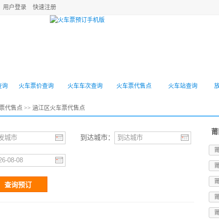
用户登录
快速注册
机票
高铁动车
旅游景点
酒店预订
门票
查询
火车票价查询
火车车次查询
火车票代售点
火车站查询
票代售点
>> 涵江区火车票代售点
莆
到达城市：