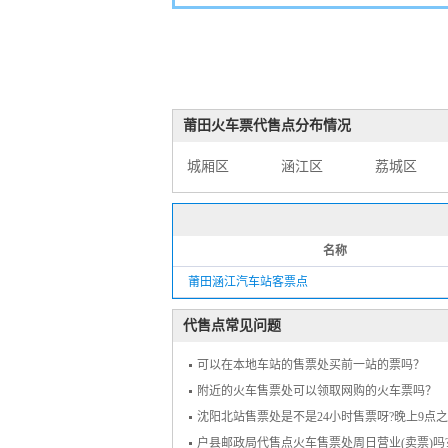
莆田火车票代售点分布情况
城厢区
涵江区
荔城区
名称
莆田涵江汽车站客票点
代售点常见问题
可以在本地车站的售票处买前一站的票吗？
附近的火车售票处可以领取网购的火车票吗？
沈阳北站售票处是不是24小时售票呀?晚上9点
户县邮政局代售点火车售票处周日营业(卖票)吗