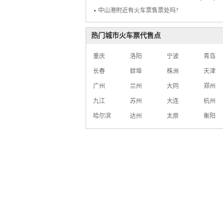
中山港附近有火车票售票处吗?
热门城市火车票代售点
重庆
洛阳
宁波
青岛
长春
蚌埠
株洲
天津
广州
兰州
大同
郑州
九江
苏州
大连
杭州
哈尔滨
达州
太原
衡阳