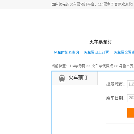
国内领先的
火车票
预订平台，114票务网官网欢迎您!
网站首页
火车票预订
特价
列车时刻表查询
火车票网上订票
火车票余票
当前位置：
114票务网
>>
火车票代售点
>>
乌鲁木齐
火车预订
出发城市：
乘车日期：