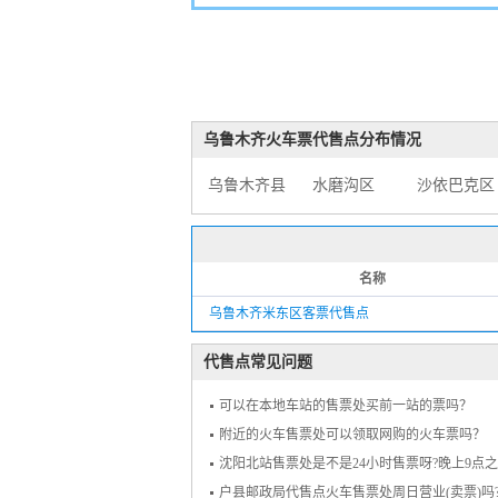
乌鲁木齐火车票代售点分布情况
乌鲁木齐县
水磨沟区
沙依巴克区
名称
乌鲁木齐米东区客票代售点
代售点常见问题
可以在本地车站的售票处买前一站的票吗？
附近的火车售票处可以领取网购的火车票吗？
沈阳北站售票处是不是24小时售票呀?晚上9点
户县邮政局代售点火车售票处周日营业(卖票)吗