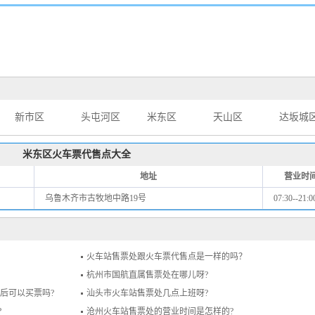
新市区
头屯河区
米东区
天山区
达坂城
米东区火车票代售点大全
地址
营业时
乌鲁木齐市古牧地中路19号
07:30--21:0
火车站售票处跟火车票代售点是一样的吗？
杭州市国航直属售票处在哪儿呀?
之后可以买票吗?
汕头市火车站售票处几点上班呀?
?
沧州火车站售票处的营业时间是怎样的?