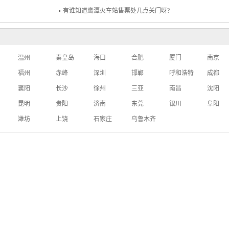
有谁知道鹰潭火车站售票处几点关门呀?
温州
秦皇岛
海口
合肥
厦门
南京
福州
赤峰
深圳
邯郸
呼和浩特
成都
襄阳
长沙
徐州
三亚
南昌
沈阳
昆明
贵阳
济南
东莞
银川
阜阳
潍坊
上饶
石家庄
乌鲁木齐