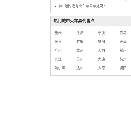
中山港附近有火车票售票处吗?
热门城市火车票代售点
重庆
洛阳
宁波
青岛
长春
蚌埠
株洲
天津
广州
兰州
大同
郑州
九江
苏州
大连
杭州
哈尔滨
达州
太原
衡阳