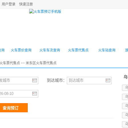
用户登录
快速注册
机票
高铁动车
旅游景点
酒店预订
门票
查询
火车票价查询
火车车次查询
火车票代售点
火车站查询
火车票代售点
>> 米东区火车票代售点
乌
到达城市：