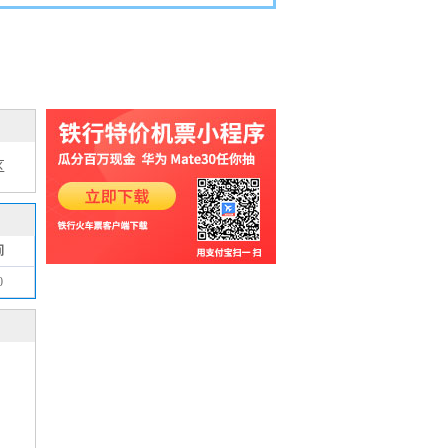
乌鲁木齐汽车票
乌鲁木齐飞机票
区
间
0