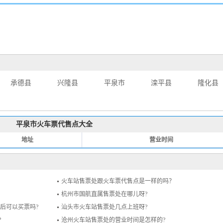
承德县
兴隆县
平泉市
滦平县
隆化县
平泉市火车票代售点大全
地址
营业时间
火车站售票处跟火车票代售点是一样的吗？
杭州市国航直属售票处在哪儿呀?
之后可以买票吗?
汕头市火车站售票处几点上班呀?
?
沧州火车站售票处的营业时间是怎样的?