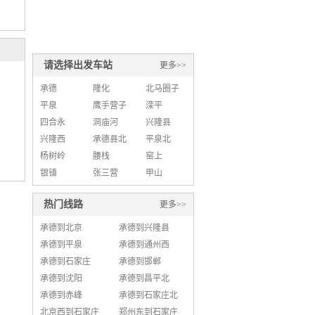
请选择出发车站
更多>>
承德
隆化
北马圈子
平泉
鹰手营子
滦平
四合永
洞庙河
兴隆县
兴隆西
承德县北
平泉北
杨树岭
腰栈
窑上
银镇
张三营
甲山
热门线路
更多>>
承德到北京
承德到兴隆县
承德到平泉
承德到通州西
承德到石家庄
承德到邯郸
承德到沈阳
承德到昌平北
承德到赤峰
承德到石家庄北
北京西到石家庄
郑州东到石家庄