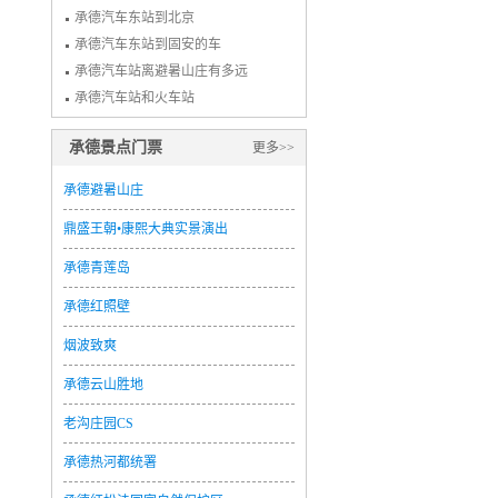
承德汽车东站到北京
承德汽车东站到固安的车
承德汽车站离避暑山庄有多远
承德汽车站和火车站
承德景点门票
更多>>
承德避暑山庄
鼎盛王朝•康熙大典实景演出
承德青莲岛
承德红照壁
烟波致爽
承德云山胜地
老沟庄园CS
承德热河都统署