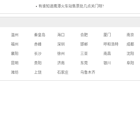
有谁知道鹰潭火车站售票处几点关门呀?
温州
秦皇岛
海口
合肥
厦门
南京
福州
赤峰
深圳
邯郸
呼和浩特
成都
襄阳
长沙
徐州
三亚
南昌
沈阳
昆明
贵阳
济南
东莞
银川
阜阳
潍坊
上饶
石家庄
乌鲁木齐