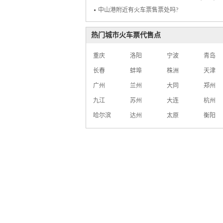
中山港附近有火车票售票处吗?
热门城市火车票代售点
重庆
洛阳
宁波
青岛
长春
蚌埠
株洲
天津
广州
兰州
大同
郑州
九江
苏州
大连
杭州
哈尔滨
达州
太原
衡阳