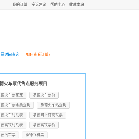
我的订单
投诉建议
帮助中心
收藏本站
团购
火车资讯
放票时间查询
如何查看订单？
德火车票代售点服务项目
承德火车票预定
承德火车票价
承德火车票余票查询
承德火车站查询
承德火车时刻表
承德网上订高铁票
承德高铁时刻表
承德高铁票价
承德汽车票
承德飞机票