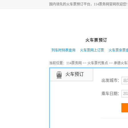
国内领先的
火车票
预订平台，114票务网官网欢迎您!
网站首页
火车票预订
特价
列车时刻表查询
火车票网上订票
火车票余票
当前位置：
114票务网
>>
火车票代售点
>>
承德火车
火车预订
出发城市：
乘车日期：