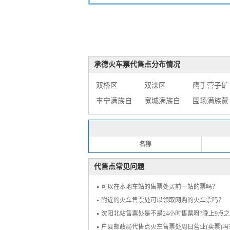
承德火车票代售点分布情况
双桥区
双滦区
鹰手营子矿
丰宁满族自
宽城满族自
区
围场满族蒙
治县
治县
古族自治县
名称
代售点常见问题
可以在本地车站的售票处买前一站的票吗？
附近的火车售票处可以领取网购的火车票吗？
沈阳北站售票处是不是24小时售票呀?晚上9点
户县邮政局代售点火车售票处周日营业(卖票)吗